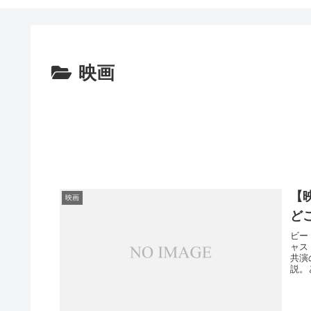
映画
【
映画
ど
ビー
ャス
共演
説。