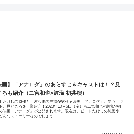
映画】「アナログ」のあらすじ＆キャストは！？見
ころも紹介（二宮和也×波瑠 初共演）
トたけしの原作と二宮和也の主演が魅せる映画『アナログ』。要点、キ
ト、見どころを一挙紹介！2023年10月6日（金）ら二宮和也×波瑠が初
の映画「アナログ」が公開されます。現在は、ビートたけしの純愛小
どんなストーリーなのでしょう...