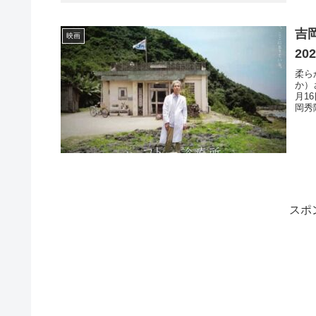
吉
映画
20
柔ら
か）
月1
岡秀
スポ