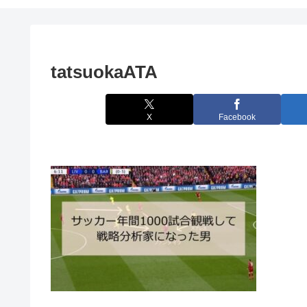
tatsuokaATA
X
Facebook