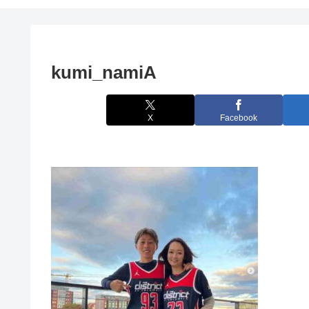
kumi_namiA
X
Facebook