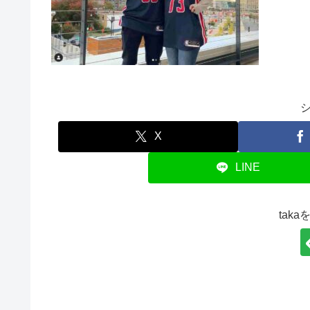
X
LINE
tak