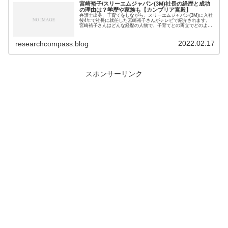
宮崎裕子/スリーエムジャパン(3M)社長の経歴と成功
の理由は？学歴や家族も【カンブリア宮殿】
弁護士出身、子育てをしながら、スリーエムジャパン(3M)に入社
後4年で社長に就任した宮崎裕子さんがテレビで紹介されます。
宮崎裕子さんはどんな経歴の人物で、子育てとの両立でどのよう
な工夫を行ってきたのでしょうか。2022年2月10日（木）23...
2022.02.17
researchcompass.blog
スポンサーリンク