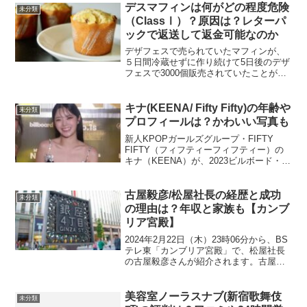
デスマフィンは何がどの程度危険
未分類
（ClassⅠ）？原因は？レターパ
ックで返送して返金可能なのか
デザフェスで売られていたマフィンが、
５日間冷蔵せずに作り続けて5日後のデザ
フェスで3000個販売されていたことが判
明しました。厚生労働省は回収情報を公
開し、最も危険度の高い「CLASS I」に
ランク付けされたと報道がありました。
キナ(KEENA/ Fifty Fifty)の年齢や
未分類
「CLASS...
プロフィールは？かわいい写真も
新人KPOPガールズグループ・FIFTY
FIFTY（フィフティーフィフティー）の
キナ（KEENA）が、2023ビルボード・ミ
ュージック・アワードに出演しました。
まだデビューして間もないFIFTY
FIFTY（フィフティーフィフティー）は
古屋毅彦/松屋社長の経歴と成功
未分類
ど...
の理由は？年収と家族も【カンブ
リア宮殿】
2024年2月22日（木）23時06分から、BS
テレ東「カンブリア宮殿」で、松屋社長
の古屋毅彦さんが紹介されます。古屋毅
彦は、学習院を大学まで卒業し、松屋に
入職して現在は社長を務めるまでになり
ました。古屋毅彦さんはどんな経歴や考
美容室ノーラスナブ(新宿歌舞伎
未分類
え方を持ち、...