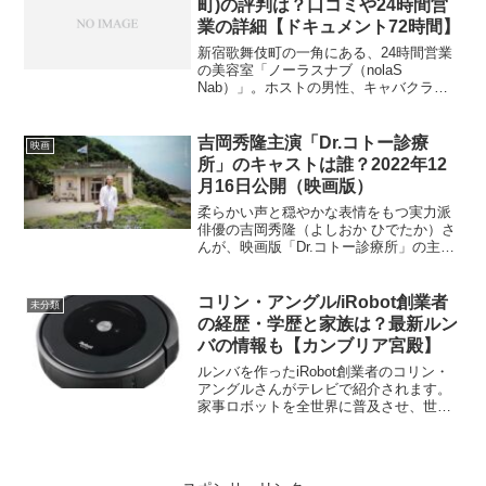
町)の評判は？口コミや24時間営
業の詳細【ドキュメント72時間】
新宿歌舞伎町の一角にある、24時間営業
の美容室「ノーラスナブ（nolaS
Nab）」。ホストの男性、キャバクラ＆
ジムトレーナーの女性など、さまざまな
お客さんが通っているとのこと。どんな
美容室なのでしょうか、気になります
吉岡秀隆主演「Dr.コトー診療
映画
ね。2023年10月2...
所」のキャストは誰？2022年12
月16日公開（映画版）
柔らかい声と穏やかな表情をもつ実力派
俳優の吉岡秀隆（よしおか ひでたか）さ
んが、映画版「Dr.コトー診療所」の主演
に決まりました。2022年12月16日公開で
すが、どのようなキャストで撮影されて
いるのでしょうか。吉岡秀隆さんの現在
コリン・アングル/iRobot創業者
未分類
も併せてご...
の経歴・学歴と家族は？最新ルン
バの情報も【カンブリア宮殿】
ルンバを作ったiRobot創業者のコリン・
アングルさんがテレビで紹介されます。
家事ロボットを全世界に普及させ、世界
累計販売数は4999万台にも昇ります。
2023年10月26日（木）23時06分から、
BSテレ東「カンブリア宮殿」でも紹介さ
れま...