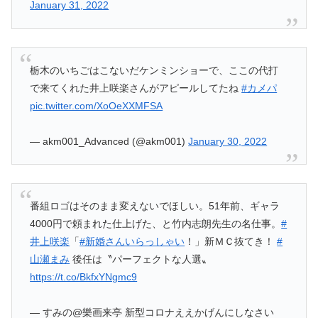
January 31, 2022
栃木のいちごはこないだケンミンショーで、ここの代打
で来てくれた井上咲楽さんがアピールしてたね
#カメパ
pic.twitter.com/XoOeXXMFSA
— akm001_Advanced (@akm001)
January 30, 2022
番組ロゴはそのまま変えないでほしい。51年前、ギャラ
4000円で頼まれた仕上げた、と竹内志朗先生の名仕事。
#
井上咲楽
「
#新婚さんいらっしゃい
！」新ＭＣ抜てき！
#
山瀬まみ
後任は〝パーフェクトな人選〟
https://t.co/BkfxYNgmc9
— すみの@樂画来亭 新型コロナええかげんにしなさい