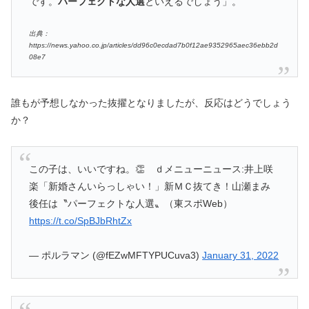
です。
パーフェクトな人選
といえるでしょう」。
出典：
https://news.yahoo.co.jp/articles/dd96c0ecdad7b0f12ae9352965aec36ebb2d
08e7
誰もが予想しなかった抜擢となりましたが、反応はどうでしょう
か？
この子は、いいですね。👏 ｄメニューニュース:井上咲
楽「新婚さんいらっしゃい！」新ＭＣ抜てき！山瀬まみ
後任は〝パーフェクトな人選〟（東スポWeb）
https://t.co/SpBJbRhtZx
— ポルラマン (@fEZwMFTYPUCuva3)
January 31, 2022