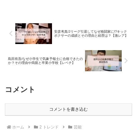
安彦考真/Jリーグ引退してなぜ格闘家に!?キック
ボクサーの成績とその理由と経歴は？【激レア】
島田有吾/なぜ小学生で気象予報士に合格できたの
か？その理由や両親と卒業小学校【レベチ】
コメント
コメントを書き込む
ホーム
2 トレンド
芸能