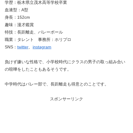
学歴：栃木県立茂木高等学校卒業
血液型：A型
身長：152cm
趣味：漫才鑑賞
特技：長距離走、バレーボール
職業：タレント 事務所：ホリプロ
SNS：
twitter
、
instagram
負けず嫌いな性格で、小学校時代にクラスの男子の取っ組み合い
の喧嘩をしたこともあるそうです。
中学時代はバレー部で、長距離走も得意とのことです。
スポンサーリンク