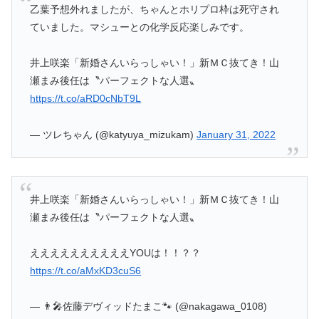
乙葉予想外れましたが、ちゃんとホリプロ枠は死守され
ていました。マシューとの化学反応楽しみです。
井上咲楽「新婚さんいらっしゃい！」新ＭＣ抜てき！山
瀬まみ後任は〝パーフェクトな人選〟
https://t.co/aRD0cNbT9L
— ツレちゃん (@katyuya_mizukam)
January 31, 2022
井上咲楽「新婚さんいらっしゃい！」新ＭＣ抜てき！山
瀬まみ後任は〝パーフェクトな人選〟
ええええええええええYOUは！！？？
https://t.co/aMxKD3cuS6
— 👨‍🎤佐藤デヴィッドたまこ🐾 (@nakagawa_0108)