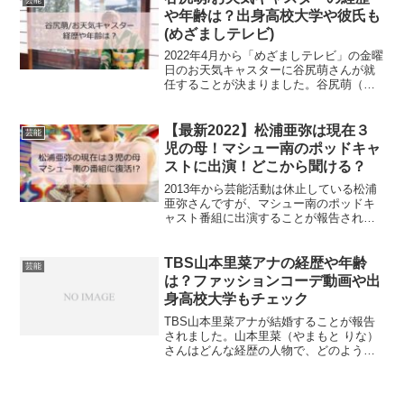
芸能
で、早速見てみましょう。 ...
や年齢は？出身高校大学や彼氏も
(めざましテレビ)
2022年4月から「めざましテレビ」の金曜
日のお天気キャスターに谷尻萌さんが就
任することが決まりました。谷尻萌（た
にじり もえ）さんは、どんな経歴の人物
なのでしょうか。出身校はどこなのでし
ょうか？調べてみましたので、早速見て
【最新2022】松浦亜弥は現在３
芸能
みましょう。 ...
児の母！マシュー南のポッドキャ
ストに出演！どこから聞ける？
2013年から芸能活動は休止している松浦
亜弥さんですが、マシュー南のポッドキ
ャスト番組に出演することが報告されま
した。聞いてみたいですね。マシュー南
のポッドキャスト番組の情報と、松浦亜
弥さんの現在について、ご紹介します。
TBS山本里菜アナの経歴や年齢
芸能
松浦亜弥（あやや）は...
は？ファッションコーデ動画や出
身高校大学もチェック
TBS山本里菜アナが結婚することが報告
されました。山本里菜（やまもと りな）
さんはどんな経歴の人物で、どのような
仕事を行ってきたのでしょうか。出身高
校や大学はどこなのでしょうか。早速見
てみましょう。 TBS山本里菜アナの経