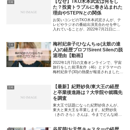
【なぜ】TKO木本武宏は何をし
芸能
た？投資トラブルに巻き込まれた
理由やSTEPNとの関係
お笑いコンビのTKO木本武宏さんが、テ
レビやラジオの番組出演見合わせを申し
入れていることが、2022年7月21日に報
じられました。また、7月23日には事務所
退社が発表されました。投資トラブルが
原因と言われています。TKO木本武宏さ
梅村妃奈子/ひなんちゅ(太鼓の達
芸能
んが巻き込...
人)の経歴プロフ!Sirent Silenの脱
退理由【動画】
2022年1月7日の文春オンラインで、宇宙
旅行をした前澤友作（46）とドラマーの
梅村妃奈子(30)の熱愛が報道されました。
お嬢様育ちという梅村妃奈子さんはどん
な人なのでしょうか。見てみましょう。
梅村妃奈子/ひなんちゅの経歴・プロフィ
【最新】紀野紗良/東大王の経歴
芸能
ール梅村...
と卒業後進路は？大学院や就職先
を調査
東大王で話題になった紀野紗良さんが、
東大と東大王を卒業します。紀野紗良
（きの さら）さんは、今までどんな経歴
をたどり、卒業後はどのような進路に進
むのでしょうか。大学院や就職先はどう
するのでしょうか。調べてみましたの
谷尻萌/お天気キャスターの経歴