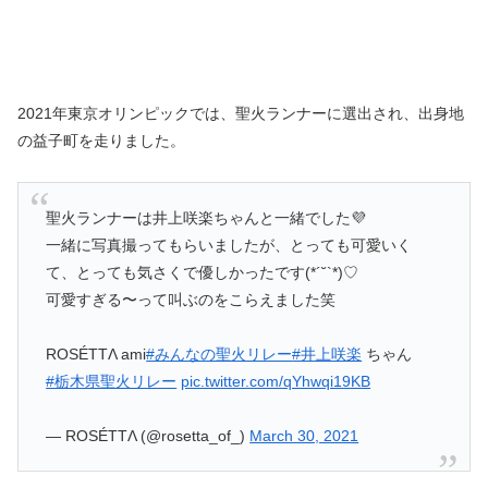
2021年東京オリンピックでは、聖火ランナーに選出され、出身地
の益子町を走りました。
聖火ランナーは井上咲楽ちゃんと一緒でした💜
一緒に写真撮ってもらいましたが、とっても可愛いく
て、とっても気さくで優しかったです(*´˘`*)♡
可愛すぎる〜って叫ぶのをこらえました笑
ROSÉTTΛ ami
#みんなの聖火リレー
#井上咲楽
ちゃん
#栃木県聖火リレー
pic.twitter.com/qYhwqi19KB
— ROSÉTTΛ (@rosetta_of_)
March 30, 2021