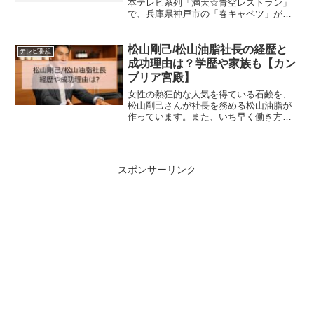
本テレビ系列「満天☆青空レストラン」
で、兵庫県神戸市の「春キャベツ」が紹
介されました。兵庫県神戸市の「春キャ
ベツ」はどのような野菜なのでしょう
か。冬キャベツとの違いは何でしょう
松山剛己/松山油脂社長の経歴と
テレビ番組
か？どこで買えるの...
成功理由は？学歴や家族も【カン
ブリア宮殿】
女性の熱狂的な人気を得ている石鹸を、
松山剛己さんが社長を務める松山油脂が
作っています。また、いち早く働き方改
革に取り組み、社員の働く意欲を高めて
います。松山剛己（まつやま つよし）さ
んはどんな経歴の人物で、どのような工
夫を行ってきたのでしょ...
スポンサーリンク