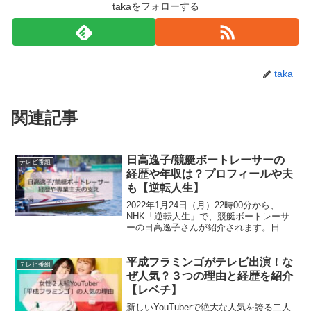
takaをフォローする
taka
関連記事
日高逸子/競艇ボートレーサーの
テレビ番組
経歴や年収は？プロフィールや夫
も【逆転人生】
2022年1月24日（月）22時00分から、
NHK「逆転人生」で、競艇ボートレーサ
ーの日高逸子さんが紹介されます。日高
逸子さんはどんな逆境を乗り越えた人な
のでしょうか。早速見てみましょう。日
高逸子/競艇ボートレーサーの経歴wiki・
平成フラミンゴがテレビ出演！な
テレビ番組
年齢・プ...
ぜ人気？３つの理由と経歴を紹介
【レベチ】
新しいYouTuberで絶大な人気を誇る二人