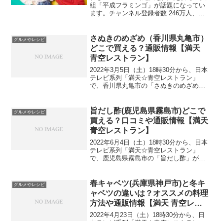
組「平成フラミンゴ」が話題になってい
ます。チャンネル登録者数 246万人、合
計視聴回数4.53億回（2022年2月1日現
在）と爆発的にチャンネルが伸びていま
す。多くのYouTuberがいる中、「平...
さぬきのめざめ（香川県丸亀市）
グルメやレシピ
どこで買える？通販情報【満天
青空レストラン】
2022年3月5日（土）18時30分から、日本
テレビ系列「満天☆青空レストラン」
で、香川県丸亀市の「さぬきのめざめ」
が紹介されました。香川県丸亀市の「さ
ぬきのめざめ」はどのような野菜なので
しょうか。どこで買えるのでしょうか？
旨だし酢(鹿児島県霧島市)どこで
グルメやレシピ
早速、見てみまし...
買える？口コミや通販情報【満天
青空レストラン】
2022年6月4日（土）18時30分から、日本
テレビ系列「満天☆青空レストラン」
で、鹿児島県霧島市の「旨だし酢」が紹
介されました。鹿児島県霧島市の「旨だ
し酢」はどのようなお酢なのでしょう
か。どこで買えるのでしょうか？早速、
春キャベツ(兵庫県神戸市)と冬キ
グルメやレシピ
見てみましょう。鹿...
ャベツの違いは？オススメの料理
方法や通販情報【満天 青空レス
トラン】
2022年4月23日（土）18時30分から、日