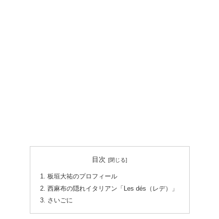
目次
板垣大祐のプロフィール
西麻布の隠れイタリアン「Les dés（レデ）」
さいごに