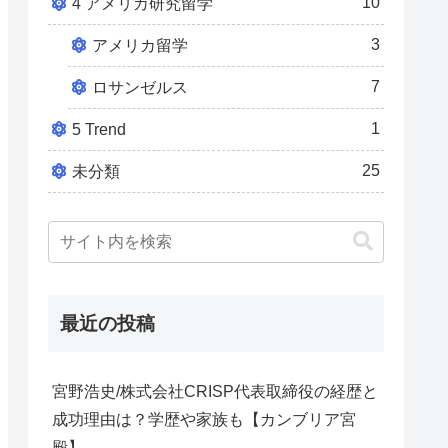
10
4 アメリカ研究留学
3
アメリカ留学
7
ロサンゼルス
1
5 Trend
25
未分類
最近の投稿
宮野浩史/株式会社CRISP代表取締役の経歴と
成功理由は？学歴や家族も【カンブリア宮
殿】