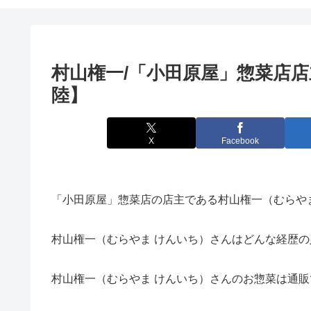
村山権一/「小田原屋」惣菜店
陸】
X
Facebook
「小田原屋」惣菜店の店主である村山権一
（むらや
村山権一（むらやま けんいち）さんはどんな経歴
村山権一（むらやま けんいち）さんのお惣菜は通