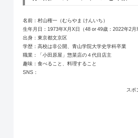
名前：
村山権一
（むらやま けんいち）
生年月日：1973年X月X日（48 or 49歳：2022年2
出身：東京都文京区
学歴：高校は非公開、青山学院大学史学科卒業
職業：「
小田原屋」惣菜店の４代目店主
趣味：食べること、料理すること
SNS：
スポ