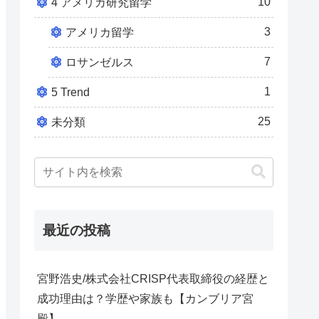
10
4 アメリカ研究留学
3
アメリカ留学
7
ロサンゼルス
1
5 Trend
25
未分類
最近の投稿
宮野浩史/株式会社CRISP代表取締役の経歴と
成功理由は？学歴や家族も【カンブリア宮
殿】