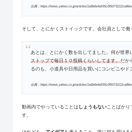
出典：https://news.yahoo.co.jp/articles/1a6b6efa935c0f5073212ca8b
そして、とにかくストイックです。会社員として働
あとは、とにかく数を出してました。何が世界
ストップで毎日１０投稿くらいしてます。
だか
るのも、小道具や日用品を買いにコンビニやド
出典：https://news.yahoo.co.jp/articles/1a6b6efa935c0f5073212ca8b
動画内でやっていることは
しょうもない
ことばかり
す。
けれども、
アイデア
を考えること、誰に何を届ける