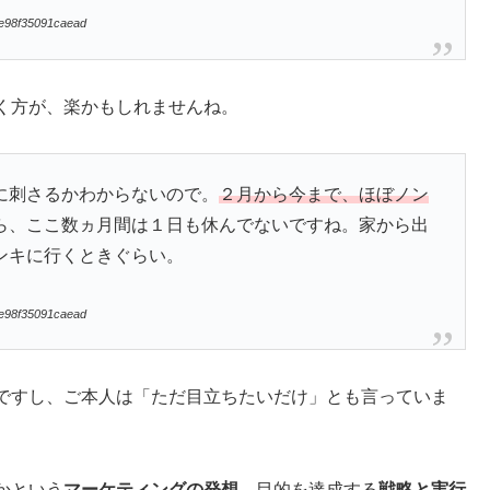
ee98f35091caead
く方が、楽かもしれませんね。
に刺さるかわからないので。
２月から今まで、ほぼノン
ら、ここ数ヵ月間は１日も休んでないですね。家から出
ンキに行くときぐらい。
ee98f35091caead
ですし、ご本人は「ただ目立ちたいだけ」とも言っていま
かという
マーケティングの発想
、目的を達成する
戦略と実行