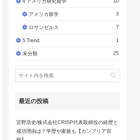
10
4 アメリカ研究留学
3
アメリカ留学
7
ロサンゼルス
1
5 Trend
25
未分類
最近の投稿
宮野浩史/株式会社CRISP代表取締役の経歴と
成功理由は？学歴や家族も【カンブリア宮
殿】