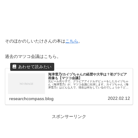
そのほかのしいたけさんの本は
こちら
。
過去のマツコ会議はこちら。
海津雪乃/カイヅちゃんの経歴や大学は？初グラビア
画像も【マツコ会議】
元ビール売り子で、グラビアアイドルデビューをしたカイヅちゃ
ん（海津雪乃）が、マツコ会議に出演します。カイヅちゃん（海
津雪乃）はどんな人で、現在は何をしているのでしょうか？どん
な写真を撮っているのでしょうか？2022年2月12日（土）23時
0...
2022.02.12
researchcompass.blog
スポンサーリンク