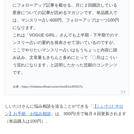
にフォローアップ記事を載せる、月に２回購読している
星座についての記事が読めるマガジンです。単品購入で
は、マンスリー占い600円、フォローアップは一つ100円
になります。
これは「VOGUE GIRL」さんでも上半期・下半期でのマ
ンスリー占いの要約を発表させて頂いているのですが、
ここでやりたいマンスリー占いはもうちょっと内容に踏
み込み、文章量もきちんと多めにとって「〇月はこうい
う流れになります」と説明したかった悲願のコンテンツ
です。
出典：https://shiitakeofficial.com/n/ne461e4f5507e
しいたけさんに悩み相談を送ることができる「
【しいたけ.サロ
ン】お手紙・お悩み相談
」は、300円/月で毎月４回更新されます
（単品購入は100円）。