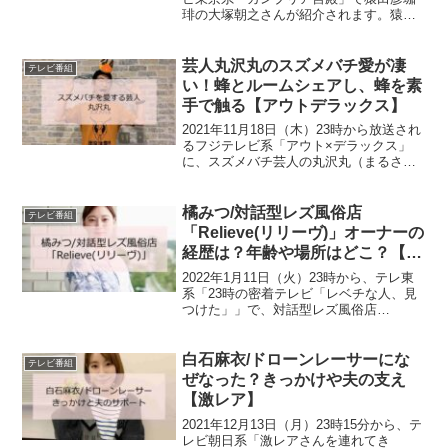
琲の大塚朝之さんが紹介されます。猿田
彦珈琲を立ち上げ成功させた、大塚朝之
さんはどんな人なのでしょうか。どんな
戦略で事業を成功に導いたのでしょう
芸人丸沢丸のスズメバチ愛が凄
テレビ番組
か。順番にみていき...
い！蜂とルームシェアし、蜂を素
手で触る【アウトデラックス】
2021年11月18日（木）23時から放送され
るフジテレビ系「アウト×デラックス」
に、スズメバチ芸人の丸沢丸（まるさわ
まる）さんが出演します。「趣味スズメ
バチ」という丸沢丸さんは、スズメバチ
をこよなく愛し、ルームシェアをしてい
橘みつ/対話型レズ風俗店
テレビ番組
るといいます。...
「Relieve(リリーヴ)」オーナーの
経歴は？年齢や場所はどこ？【レ
ベチ】
2022年1月11日（火）23時から、テレ東
系「23時の密着テレビ「レベチな人、見
つけた」」で、対話型レズ風俗店
「Relieve(リリーヴ)」オーナーの橘みつ
さんが紹介されます。一流大学卒業した
オーナー橘みつさんはどんな方なのでし
白石麻衣/ドローンレーサーにな
テレビ番組
ょうか。ど...
ぜなった？きっかけや夫の支え
【激レア】
2021年12月13日（月）23時15分から、テ
レビ朝日系「激レアさんを連れてき