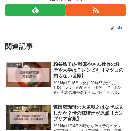
taka
関連記事
粕谷浩子/お雑煮やさん社長の経
テレビ番組
歴や大学は？レシピも【マツコの
知らない世界】
2021年1月18日（火）20時57分から、
TBS「マツコの知らない世界」で、お雑
煮研究家の粕谷浩子さんが紹介されま
す。粕谷浩子さんはどんな方なのでしょ
うか。粕谷浩子さんはどんなお雑煮を紹
介しているのでしょうか。早速見ていき
猿田彦珈琲の大塚朝之はなぜ成功
テレビ番組
ましょう。粕谷浩...
したか？母の味噌汁が原点【カン
ブリア宮殿】
2021年11月4日23時から放送予定のテレ
ビ東京系「カンブリア宮殿」で猿田彦珈