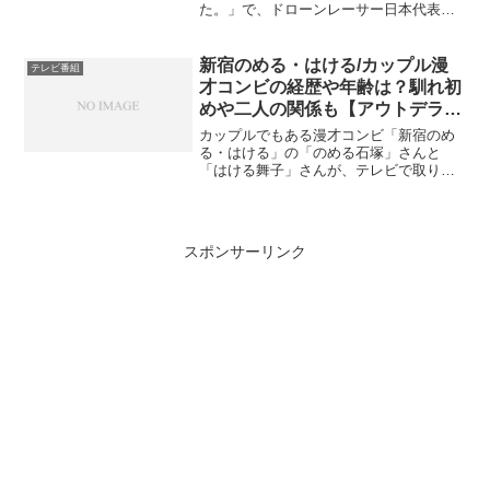
た。」で、ドローンレーサー日本代表の
白石麻衣さんが紹介されます。白石麻衣
さんはどんな人で、何がきっかけでドロ
ーンの世界で活躍しているのでしょう
新宿のめる・はける/カップル漫
テレビ番組
か？夫はどんな人な...
才コンビの経歴や年齢は？馴れ初
めや二人の関係も【アウトデラッ
クス】
カップルでもある漫才コンビ「新宿のめ
る・はける」の「のめる石塚」さんと
「はける舞子」さんが、テレビで取り上
げられました。お２人はどんな経歴の人
物で、どのような馴れ初めで出会ったの
でしょうか。2022年2月10日（木）23時
から、フジテレビ系...
スポンサーリンク