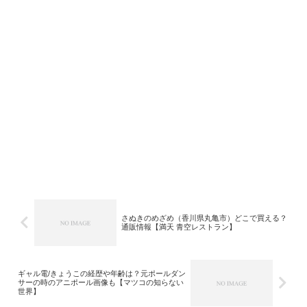
さぬきのめざめ（香川県丸亀市）どこで買える？
通販情報【満天 青空レストラン】
ギャル電/きょうこの経歴や年齢は？元ポールダン
サーの時のアニポール画像も【マツコの知らない
世界】