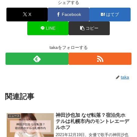
シェアする
X
Facebook
はてブ
LINE
コピー
takaをフォローする
taka
関連記事
神田沙也加 なぜ転落？宿泊先ホ
ニュース
テルは札幌市内のモントレエーデ
ルホフ
2021年12月19日、女優で歌手の神田沙也