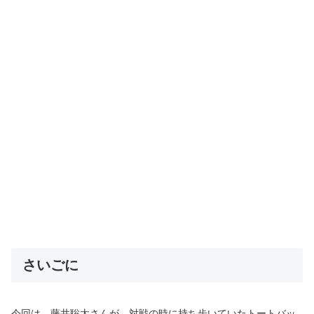
さいごに
今回は、
藤井聡太さんが、対戦の時に持ち歩いていたトートバッ