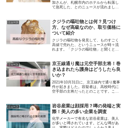
加さんが、札幌市内のホテルから転落し
て急死した、とのニュースが流れまし
た。信じられない出来事で、とても残念
なニュースです。報道内容を振り返りな
がら、宿泊先のホテルがどこなのか、な
クジラの嘔吐物とは何？見つけ
ニュース
ぜ転落したのかをま...
方、なぜ高級なのか、取引価格に
ついて紹介
クジラの嘔吐物を発見して、ものすごく
高値で売れた、というニュースが時々流
れます。「クジラの嘔吐物」と聞くと汚
いようにも聞こえますが、一体なんなの
でしょうか。なぜ効果に取り引きされる
のでしょうか。もしかして、自分も見つ
京王線通り魔は元空手部主将！巻
ニュース
けることができる！？そん...
き込まれたら護身はどうしたら良
いか？
2021年10月31日に、京王線内で通り魔事
件が起きました。容疑者は、高校時代に
空手部の主将だったとのことです。この
ような事件に万が一巻き込まれたら、ど
のように対応したら良いのでしょうか。
考えてみたいと思います。容疑者はどの
岩谷産業は顔採用？噂の発端と実
ニュース
ような人だったの...
際！美人の多い企業を調査
化学メーカーで有名な岩谷産業は、美人
が多いと噂されています。どんな噂があ
り、実際はどうなのでしょうか？美人が