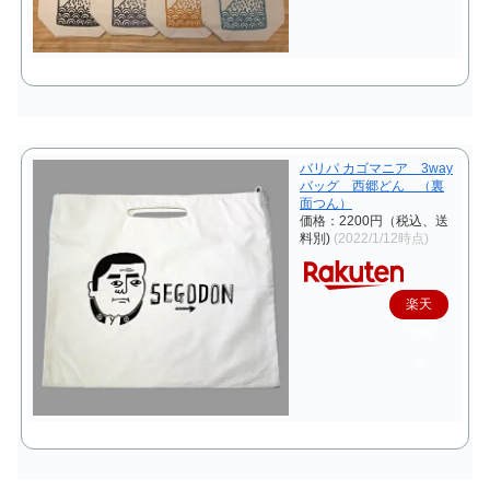
バリパ カゴマニア 3way
バッグ 西郷どん （裏
面つん）
価格：2200円（税込、送
料別)
(2022/1/12時点)
楽天
で購
入