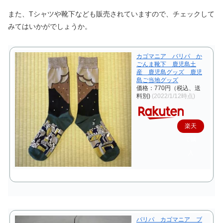
また、Tシャツや靴下なども販売されていますので、チェックして
みてはいかがでしょうか。
カゴマニア バリパ か
ごんま靴下 鹿児島土
産 鹿児島グッズ 鹿児
島ご当地グッズ
価格：770円（税込、送
料別)
(2022/1/12時点)
楽天
で購
入
バリパ カゴマニア ブ