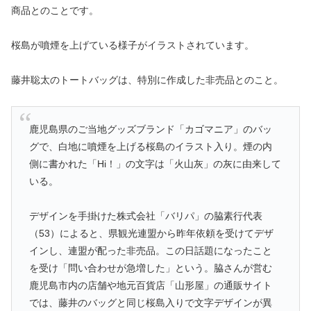
商品とのことです。
桜島が噴煙を上げている様子がイラストされています。
藤井聡太のトートバッグは、特別に作成した非売品とのこと。
鹿児島県のご当地グッズブランド「カゴマニア」のバッ
グで、白地に噴煙を上げる桜島のイラスト入り。煙の内
側に書かれた「Hi！」の文字は「火山灰」の灰に由来して
いる。
デザインを手掛けた株式会社「バリパ」の脇素行代表
（53）によると、県観光連盟から昨年依頼を受けてデザ
インし、連盟が配った非売品。この日話題になったこと
を受け「問い合わせが急増した」という。脇さんが営む
鹿児島市内の店舗や地元百貨店「山形屋」の通販サイト
では、藤井のバッグと同じ桜島入りで文字デザインが異