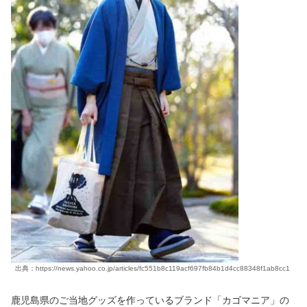
出典：https://news.yahoo.co.jp/articles/fc551b8c119acf697fb84b1d4cc88348f1ab8cc1
鹿児島県のご当地グッズを作っているブランド「カゴマニア」の