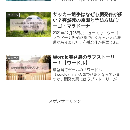
多いと言われている企業についても調査
してみました。岩谷産業は美人が多い？
twitter「岩谷産業は美人が多い」twitterを
サッカー選手はなぜ心臓発作が多
スポーツ
見てみ...
い？突然死の原因と予防方法/ウ
ーゴ・マラドーナ
2021年12月28日のニュースで、ウーゴ・
マラドーナ氏が52歳で亡くなったとの報
道がありました。心臓発作が原因であっ
たとのことですが、非常に若くして亡く
なりました。このようにサッカー選手、
現役選手として第一線を退いてから若く
Wordle開発裏のラブストーリ
ニュース
してなくなる方...
ー！【ワードル】
単語当てゲームの「ワードル
（wordle）」が人気で話題となっていま
すが、開発の裏にはラブストーリーがあ
りました。どんなストーリーがあったの
でしょうか？さっそく見ていきましょ
う。Wordle開発裏のラブストーリー最初
のプロトタイプは不評だっ...
スポンサーリンク