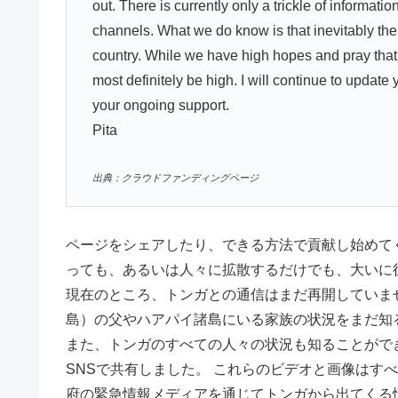
out. There is currently only a trickle of inform
channels. What we do know is that inevitably there 
country. While we have high hopes and pray that l
most definitely be high. I will continue to updat
your ongoing support.
Pita
出典：クラウドファンディングページ
ページをシェアしたり、できる方法で貢献し始めて
っても、あるいは人々に拡散するだけでも、大いに
現在のところ、トンガとの通信はまだ再開していま
島）の父やハアパイ諸島にいる家族の状況をまだ知
また、トンガのすべての人々の状況も知ることがで
SNSで共有しました。 これらのビデオと画像はす
府の緊急情報メディアを通じてトンガから出てくる