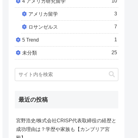
10
4 アメリカ研究留学
3
アメリカ留学
7
ロサンゼルス
1
5 Trend
25
未分類
最近の投稿
宮野浩史/株式会社CRISP代表取締役の経歴と
成功理由は？学歴や家族も【カンブリア宮
殿】