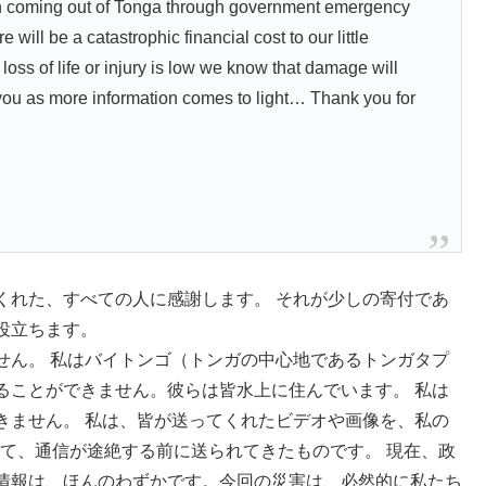
ation coming out of Tonga through government emergency
will be a catastrophic financial cost to our little
oss of life or injury is low we know that damage will
e you as more information comes to light… Thank you for
くれた、すべての人に感謝します。 それが少しの寄付であ
役立ちます。
せん。 私はバイトンゴ（トンガの中心地であるトンガタプ
ることができません。彼らは皆水上に住んでいます。 私は
きません。 私は、皆が送ってくれたビデオや画像を、私の
べて、通信が途絶する前に送られてきたものです。 現在、政
情報は、ほんのわずかです。今回の災害は、必然的に私たち