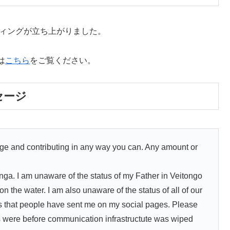
ディングが立ち上がりました。
は
こちら
をご覧ください。
セージ
age and contributing in any way you can. Any amount or
onga. I am unaware of the status of my Father in Veitongo
on the water. I am also unaware of the status of all of our
 that people have sent me on my social pages. Please
es were before communication infrastructute was wiped