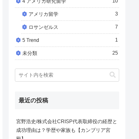
10
4 アメリカ研究留学
3
アメリカ留学
7
ロサンゼルス
1
5 Trend
25
未分類
最近の投稿
宮野浩史/株式会社CRISP代表取締役の経歴と
成功理由は？学歴や家族も【カンブリア宮
殿】