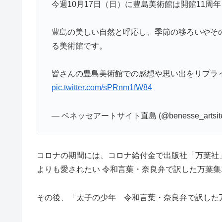
今週10月17日（日）に豊島美術館は開館11周
豊島の美しい自然と呼応し、季節の移ろいやそ
る美術館です。
皆さんの豊島美術館での感想や思い出をリプライ
pic.twitter.com/sPRnm1fW84
— ベネッセアートサイト直島 (@benesse_artsit
コロナの期間には、コロナ給付金で出版社「万葉社
よりも愛されたい 令和言葉・奈良弁で訳した万葉集
その後、「太子の少年 令和言葉・奈良弁で訳した