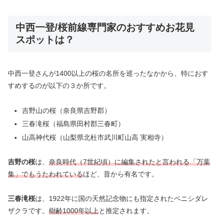
中西一登/桜前線専門家のおすすめお花見
スポットは？
中西一登さんが1400以上の桜の名所を巡ったなかから、特におす
すめするのが以下の３か所です。
吉野山の桜（奈良県吉野郡）
三春滝桜（福島県田村郡三春町）
山高神代桜（山梨県北杜市武川町山高 実相寺）
吉野の桜
は、
奈良時代（7世紀頃）に編集されたと言われる「万葉
集」でもうたわれている
ほど、昔から有名です。
三春滝桜
は、1922年に国の天然記念物にも指定された
ベニシダレ
ザクラです。
樹齢1000年以上
と推定されます。