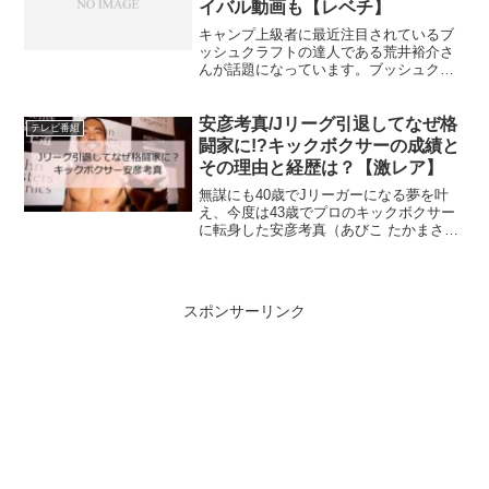
イバル動画も【レベチ】
キャンプ上級者に最近注目されているブ
ッシュクラフトの達人である荒井裕介さ
んが話題になっています。ブッシュクラ
フトは、自然環境の中で生活していくの
に必要な技術のことです。荒井裕介さん
はどんな人で、どのようなことをしてい
安彦考真/Jリーグ引退してなぜ格
テレビ番組
るのでしょうか？2022...
闘家に!?キックボクサーの成績と
その理由と経歴は？【激レア】
無謀にも40歳でJリーガーになる夢を叶
え、今度は43歳でプロのキックボクサー
に転身した安彦考真（あびこ たかまさ）
さんが話題になっています。安彦考真さ
んはどのような経歴で、なぜ43歳でキッ
クボクサーに転身したのでしょうか。そ
の成績はどうなの...
スポンサーリンク