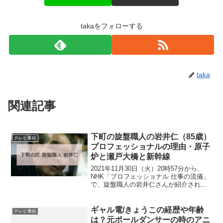
takaをフォローする
taka
関連記事
下町の旋盤職人の岩井仁（85歳）
テレビ番組
プロフェッショナルの理由・原子
炉と瀬戸大橋と新幹線
2021年11月30日（火）20時57分から、
NHK「プロフェッショナル 仕事の流儀」
で、旋盤職人の岩井仁さんが紹介されま
す。85歳で現役の岩井仁さんはどんな人
物なのでしょうか。旋盤職人として何が
すごいのでしょうか。みてみましょう。
ギャル電/きょうこの経歴や年齢
テレビ番組
岩井仁の...
は？元ポールダンサーの時のアニ