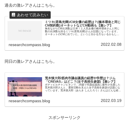
過去の激レアさんはこちら。
ミツキ(君島光輝)/CM女優の経歴は？(橋本環奈と同じ
CM契約数)オーネットなどCM動画も【激レア】
無名ながらCM出演数は11本！と人気女優の橋本環奈さんと同じ
数の出演数を誇るミツキ(君島光輝)さんが話題になっています。
オーネットのCMに出ていた、というと分かる方もいるかもしれ
ません。ミツキ(君島光輝)いったいどんな経歴なのでしょうか？
2...
2022.02.08
researchcompass.blog
同日の激レアさんはこちら。
荒木慎大郎/筋肉市議会議員の経歴や学歴は？ジム
「CREVAS」はどこ？(女子高校生参謀)【激レア】
ボディビルチャンピオンで、26歳で市議会議員に最年少当選した
荒木慎大郎さんと、選挙活動を支えた女子高校生参謀が話題にな
っています。荒木慎大郎（あらき しんたろう）さんはどんな経歴
の人物なのでしょうか。荒木慎大郎さんの経営するパーソナルジ
ム「...
2022.03.19
researchcompass.blog
スポンサーリンク