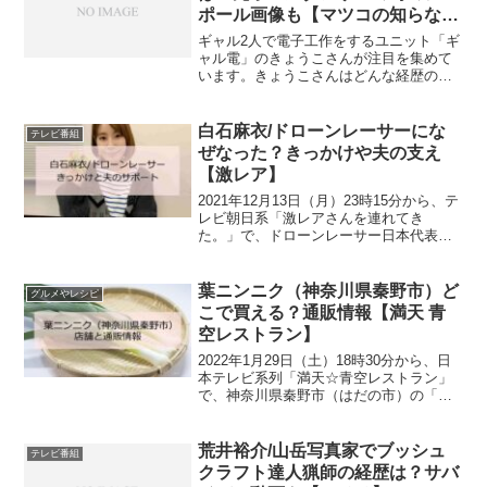
ポール画像も【マツコの知らない
世界】
ギャル2人で電子工作をするユニット「ギ
ャル電」のきょうこさんが注目を集めて
います。きょうこさんはどんな経歴の人
物で、ギャル電とはそもそも何なのでし
ょうか。元ポールダンサーでもあり、ア
ニメ＋コスプレ＋ポールダンスを合わせ
白石麻衣/ドローンレーサーにな
テレビ番組
たアニポールもしていま...
ぜなった？きっかけや夫の支え
【激レア】
2021年12月13日（月）23時15分から、テ
レビ朝日系「激レアさんを連れてき
た。」で、ドローンレーサー日本代表の
白石麻衣さんが紹介されます。白石麻衣
さんはどんな人で、何がきっかけでドロ
ーンの世界で活躍しているのでしょう
葉ニンニク（神奈川県秦野市）ど
グルメやレシピ
か？夫はどんな人な...
こで買える？通販情報【満天 青
空レストラン】
2022年1月29日（土）18時30分から、日
本テレビ系列「満天☆青空レストラン」
で、神奈川県秦野市（はだの市）の「葉
ニンニク」が紹介されました。神奈川県
秦野市の「葉ニンニク」はどのようなニ
ンニクなのでしょうか。どこで買えるの
荒井裕介/山岳写真家でブッシュ
テレビ番組
でしょうか？早...
クラフト達人猟師の経歴は？サバ