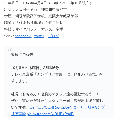
生年月日：1969年X月X日（53歳：2022年10月現在）
出身：大阪府生まれ、神奈川県藤沢市
学歴：桐蔭学院高等学校、成蹊大学経済学部
職業：「ひまわり市場」２代目社長
特技：マイクパフォーマンス、空手
SNS：
facebook
、
twitter
、
ブログ
皆様にご報告。
10月6日の木曜日、23時36分～
テレビ東京系「カンブリア宮殿」に、ひまわり市場が登
場します。
社長はもちろん！凄腕のスタッフ達の躍動する姿！！
ぜひご覧いただけたらスタッフ一同、涙が出るほど嬉し
いです😂
https://t.co/OCxIRpwCp0
#ひまわり市場
#カンブ
リア宮殿
pic.twitter.com/wDLIBkRqdR