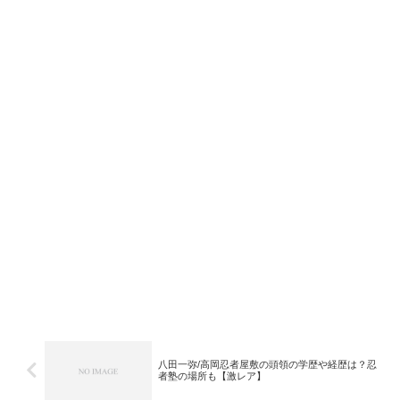
八田一弥/高岡忍者屋敷の頭領の学歴や経歴は？忍
者塾の場所も【激レア】