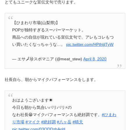
とてもユニークな宣伝文句で売ります。
【ひまわり市場(山梨県)】
POPが独特すぎるスーパーマーケット。
商品への自信が現れている宣伝文句で、アレもコレもつ
い買いたくなっちゃうな…。
pic.twitter.com/HPthtjlTyW
— エサ🗾珍スポマニア (@meat_stew)
April 8, 2020
社長自ら、朝からマイクパフォーマンスをします。
おはようございます☀
今日も朝から気合いバリバリ⚡️の
なわ社長😁マイクパフォーマンスも絶好調です。
#ひまわ
り市場
#マイク
#絶好調
#八ヶ岳
#晴天
pic.twitter.com/03QDDzhAoH