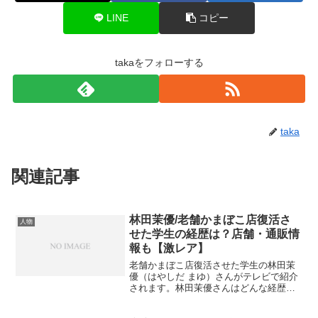
LINE
コピー
takaをフォローする
taka
関連記事
林田茉優/老舗かまぼこ店復活さ
人物
せた学生の経歴は？店舗・通販情
報も【激レア】
老舗かまぼこ店復活させた学生の林田茉
優（はやしだ まゆ）さんがテレビで紹介
されます。林田茉優さんはどんな経歴の
人物で、どのような経緯で老舗かまぼ店
を復活させたのでしょうか。この老舗か