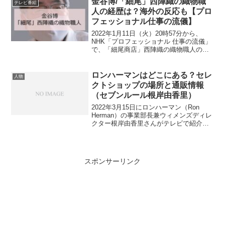
金谷博/「細尾」西陣織の織物職
テレビ番組
12日（土）23時0...
人の経歴は？海外の反応も【プロ
フェッショナル仕事の流儀】
2022年1月11日（火）20時57分から、
NHK「プロフェッショナル 仕事の流儀」
で、「細尾商店」西陣織の織物職人の金
谷博さんが紹介されます。世界の名だた
るデザイナーから指名を受ける金谷博さ
んはどのような職人なのでしょうか。早
ロンハーマンはどこにある？セレ
人物
速見ていきま...
クトショップの場所と通販情報
（セブンルール根岸由香里）
2022年3月15日にロンハーマン（Ron
Herman）の事業部長兼ウィメンズディレ
クター根岸由香里さんがテレビで紹介さ
れました。ロンハーマンはどのようなブ
ランドで、どこにあるのでしょうか？商
品はどこで購入できるのでしょうか。早
速見てみま...
スポンサーリンク