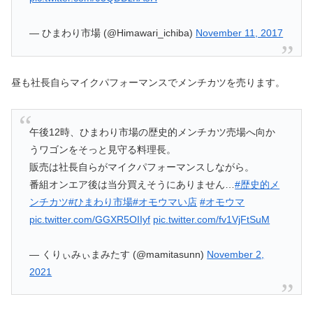
— ひまわり市場 (@Himawari_ichiba)
November 11, 2017
昼も社長自らマイクパフォーマンスでメンチカツを売ります。
午後12時、ひまわり市場の歴史的メンチカツ売場へ向か
うワゴンをそっと見守る料理長。
販売は社長自らがマイクパフォーマンスしながら。
番組オンエア後は当分買えそうにありません…
#歴史的メ
ンチカツ
#ひまわり市場
#オモウマい店
#オモウマ
pic.twitter.com/GGXR5OIIyf
pic.twitter.com/fv1VjFtSuM
— くりぃみぃまみたす (@mamitasunn)
November 2,
2021