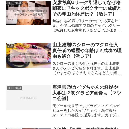
まぼこ店はどこにあるのでしょうか。
安彦考真/Jリーグ引退してなぜ格
テレビ番組
2022年9月19日（月...
闘家に!?キックボクサーの成績と
その理由と経歴は？【激レア】
無謀にも40歳でJリーガーになる夢を叶
え、今度は43歳でプロのキックボクサー
に転身した安彦考真（あびこ たかまさ）
さんが話題になっています。安彦考真さ
んはどのような経歴で、なぜ43歳でキッ
クボクサーに転身したのでしょうか。そ
山上雅則/スシローのマグロ仕入
人物
の成績はどうなの...
責任者の経歴や年齢は？成功の理
由も紹介【激レア】
スシローのまぐろ仕入れ担当の山上雅則
さんがテレビで紹介されます。山上雅則
（やまがみ まさのり）さんはどんな経歴
の人物で、どのような工夫を行ってきた
のでしょうか。山上雅則の成功の秘訣は
何でしょうか。2022年6月20日（月）23
海津雪乃/カイヅちゃんの経歴や
テレビ番組
時15分から、...
大学は？初グラビア画像も【マツ
コ会議】
元ビール売り子で、グラビアアイドルデ
ビューをしたカイヅちゃん（海津雪乃）
が、マツコ会議に出演します。カイヅち
ゃん（海津雪乃）はどんな人で、現在は
何をしているのでしょうか？どんな写真
を撮っているのでしょうか？2022年2月