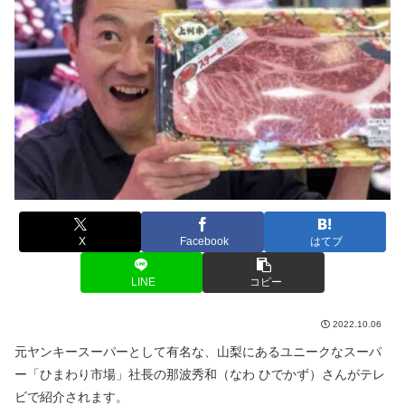
X
Facebook
はてブ
LINE
コピー
2022.10.06
元ヤンキースーパーとして有名な、山梨にあるユニークなスーパ
ー「ひまわり市場」社長の那波秀和（なわ ひでかず）さんがテレ
ビで紹介されます。